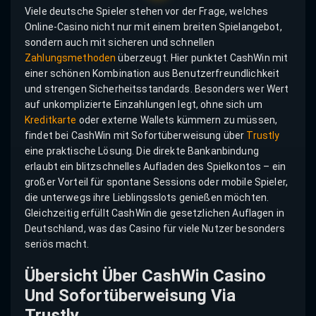
Viele deutsche Spieler stehen vor der Frage, welches
Online-Casino nicht nur mit einem breiten Spielangebot,
sondern auch mit sicheren und schnellen
Zahlungsmethoden
überzeugt. Hier punktet CashWin mit
einer schönen Kombination aus Benutzerfreundlichkeit
und strengen Sicherheitsstandards. Besonders wer Wert
auf unkomplizierte Einzahlungen legt, ohne sich um
Kreditkarte
oder externe Wallets kümmern zu müssen,
findet bei CashWin mit Sofortüberweisung über
Trustly
eine praktische Lösung. Die direkte Bankanbindung
erlaubt ein blitzschnelles Aufladen des Spielkontos – ein
großer Vorteil für spontane Sessions oder mobile Spieler,
die unterwegs ihre Lieblingsslots genießen möchten.
Gleichzeitig erfüllt CashWin die gesetzlichen Auflagen in
Deutschland, was das Casino für viele Nutzer besonders
seriös macht.
Übersicht Über CashWin Casino
Und Sofortüberweisung Via
Trustly