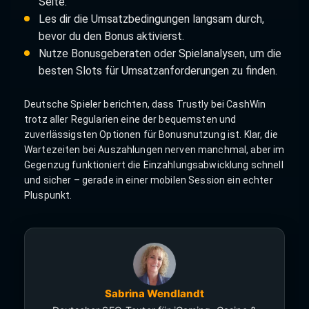
Seite.
Les dir die Umsatzbedingungen langsam durch,
bevor du den Bonus aktivierst.
Nutze Bonusgeberaten oder Spielanalysen, um die
besten Slots für Umsatzanforderungen zu finden.
Deutsche Spieler berichten, dass Trustly bei CashWin
trotz aller Regularien eine der bequemsten und
zuverlässigsten Optionen für Bonusnutzung ist. Klar, die
Wartezeiten bei Auszahlungen nerven manchmal, aber im
Gegenzug funktioniert die Einzahlungsabwicklung schnell
und sicher – gerade in einer mobilen Session ein echter
Pluspunkt.
Sabrina Wendlandt