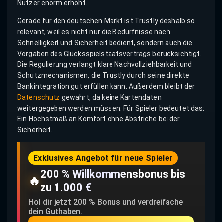
Nutzer enorm erhöht.
Gerade für den deutschen Markt ist Trustly deshalb so
relevant, weil es nicht nur die Bedürfnisse nach
Schnelligkeit und Sicherheit bedient, sondern auch die
Vorgaben des Glücksspielstaatsvertrags berücksichtigt.
Die Regulierung verlangt klare Nachvollziehbarkeit und
Schutzmechanismen, die Trustly durch seine direkte
Bankintegration gut erfüllen kann. Außerdem bleibt der
Datenschutz
gewahrt, da keine Kartendaten
weitergegeben werden müssen. Für Spieler bedeutet das:
Ein Höchstmaß an Komfort ohne Abstriche bei der
Sicherheit.
Exklusives Angebot für neue Spieler
200 % Willkommensbonus bis
🔥
zu 1.000 €
Hol dir jetzt 200 % Bonus und verdreifache
dein Guthaben.