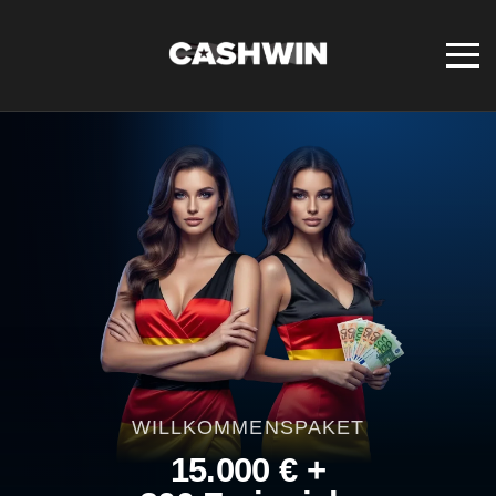
WILLKOMMENSPAKET
15.000 € +