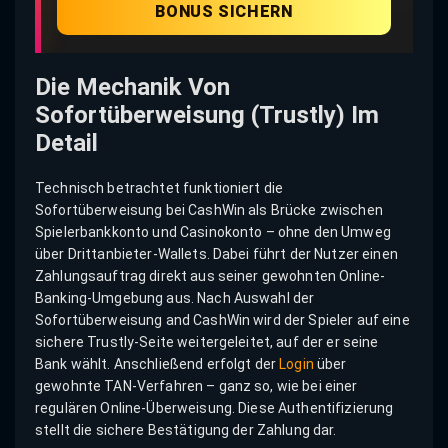
BONUS SICHERN
Die Mechanik Von
Sofortüberweisung (Trustly) Im
Detail
Technisch betrachtet funktioniert die
Sofortüberweisung bei CashWin als Brücke zwischen
Spielerbankkonto und Casinokonto – ohne den Umweg
über Drittanbieter-Wallets. Dabei führt der Nutzer einen
Zahlungsauftrag direkt aus seiner gewohnten Online-
Banking-Umgebung aus. Nach Auswahl der
Sofortüberweisung and CashWin wird der Spieler auf eine
sichere Trustly-Seite weitergeleitet, auf der er seine
Bank wählt. Anschließend erfolgt der
Login
über
gewohnte TAN-Verfahren – ganz so, wie bei einer
regulären Online-Überweisung. Diese Authentifizierung
stellt die sichere Bestätigung der Zahlung dar.