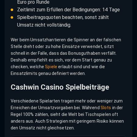
Euro pro Runde
Zeitlimit zum Erfüllen der Bedingungen: 14 Tage
Spielbeitragsquoten beachten, sonst zählt
Umsatz nicht vollständig.
Wer beim Umsatzhantieren die Spinner an der falschen
Stelle dreht oder zu hohe Einsätze verwendet, sitzt
schnell in der Falle, dass das Bonusguthaben verfällt.
Deshalb empfiehlt es sich, vor dem Start genau zu
checken, welche
Spiele
erlaubt sind und wie die
Einsatzlimits genau definiert werden.
Cashwin Casino Spielbeiträge
Verschiedene Spielarten tragen mehr oder weniger zum
Erreichen der Umsatzvorgaben bei. Während
Slots
in der
Regel 100% zählen, sieht die Welt bei Tischspielen oft
anders aus. Auch Strategien mit geringem Risiko können
den Umsatz nicht gleichsetzen.