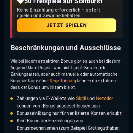
💎
50 Freispiele auf Starburst
Keine Einzahlung erforderlich – sofort
spielen und Gewinne behalten.
JETZT SPIELEN
Beschränkungen und Ausschlüsse
Wie bei jedem attraktiven Bonus gibt es auch bei diesem
Angebot klare Regeln, was nicht geht. Bestimmte
Zahlungsarten, aber auch manuelle oder automatische
Bonusanträge ohne
Registrierung
können dazu führen,
dass der Bonus unwirksam bleibt.
Zahlungen via E-Wallets wie
Skrill
und
Neteller
können vom Bonus ausgeschlossen sein.
Bonusseinlösung nur für verifizierte Konten erlaubt.
Kein Bonus bei Einzahlungen aus
Bonusmechanismen (zum Beispiel Gratisguthaben