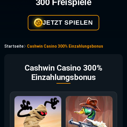
300 Freispiele
JETZT SPIELEN
Startseite
Cashwin Casino 300% Einzahlungsbonus
Cashwin Casino 300%
Einzahlungsbonus