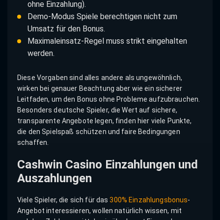
ohne Einzahlung).
Demo-Modus Spiele berechtigen nicht zum
Umsatz für den Bonus.
Maximaleinsatz-Regel muss strikt eingehalten
werden.
Diese Vorgaben sind alles andere als ungewöhnlich,
wirken bei genauer Beachtung aber wie ein sicherer
Leitfaden, um den Bonus ohne Probleme aufzubrauchen.
Besonders deutsche Spieler, die Wert auf sichere,
transparente Angebote legen, finden hier viele Punkte,
die den Spielspaß schützen und faire Bedingungen
schaffen.
Cashwin Casino Einzahlungen und
Auszahlungen
Viele Spieler, die sich für das
300% Einzahlungsbonus
-
Angebot interessieren, wollen natürlich wissen, mit