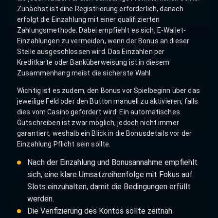
Zunächst ist eine Registrierung erforderlich, danach
erfolgt die Einzahlung mit einer qualifizierten
Zahlungsmethode. Dabei empfiehlt es sich, E-Wallet-
Einzahlungen zu vermeiden, wenn der Bonus an dieser
Stelle ausgeschlossen wird. Das Einzahlen per
Kreditkarte oder Banküberweisung ist in diesem
Zusammenhang meist die sicherste Wahl.
Wichtig ist es zudem, den Bonus vor Spielbeginn über das
jeweilige Feld oder den Button manuell zu aktivieren, falls
dies vom Casino gefordert wird. Ein automatisches
Gutschreiben ist zwar möglich, jedoch nicht immer
garantiert, weshalb ein Blick in die Bonusdetails vor der
Einzahlung Pflicht sein sollte.
Nach der Einzahlung und Bonusannahme empfiehlt
sich, eine klare Umsatzreihenfolge mit Fokus auf
Slots einzuhalten, damit die Bedingungen erfüllt
werden.
Die Verifizierung des Kontos sollte zeitnah