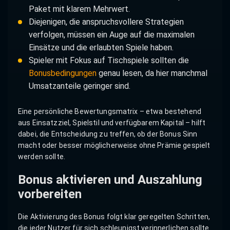
Paket mit klarem Mehrwert.
Diejenigen, die anspruchsvollere Strategien
verfolgen, müssen ein Auge auf die maximalen
Einsätze und die erlaubten Spiele haben.
Spieler mit Fokus auf Tischspiele sollten die
Bonusbedingungen
genau lesen, da hier manchmal
Umsatzanteile geringer sind.
Eine persönliche Bewertungsmatrix – etwa bestehend
aus Einsatzziel, Spielstil und verfügbarem Kapital – hilft
dabei, die Entscheidung zu treffen, ob der Bonus Sinn
macht oder besser möglicherweise ohne Prämie gespielt
werden sollte.
Bonus aktivieren und Auszahlung
vorbereiten
Die Aktivierung des Bonus folgt klar geregelten Schritten,
die jeder Nutzer für sich schleunigst verinnerlichen sollte.