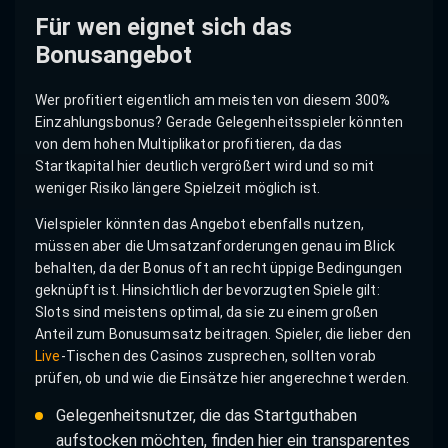
Für wen eignet sich das
Bonusangebot
Wer profitiert eigentlich am meisten von diesem 300%
Einzahlungsbonus? Gerade Gelegenheitsspieler könnten
von dem hohen Multiplikator profitieren, da das
Startkapital hier deutlich vergrößert wird und so mit
weniger Risiko längere Spielzeit möglich ist.
Vielspieler könnten das Angebot ebenfalls nutzen,
müssen aber die Umsatzanforderungen genau im Blick
behalten, da der Bonus oft an recht üppige Bedingungen
geknüpft ist. Hinsichtlich der bevorzugten Spiele gilt:
Slots sind meistens optimal, da sie zu einem großen
Anteil zum Bonusumsatz beitragen. Spieler, die lieber den
Live
-Tischen des Casinos zusprechen, sollten vorab
prüfen, ob und wie die Einsätze hier angerechnet werden.
Gelegenheitsnutzer, die das Startguthaben
aufstocken möchten, finden hier ein transparentes