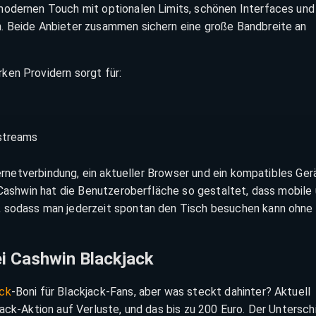
modernen Touch mit optionalen Limits, schönen Interfaces und
. Beide Anbieter zusammen sichern eine große Bandbreite an
ken Providern sorgt für:
estreams
ternetverbindung, ein aktueller Browser und ein kompatibles Ger
. Cashwin hat die Benutzeroberfläche so gestaltet, dass mobile
, sodass man jederzeit spontan den Tisch besuchen kann ohne
i Cashwin Blackjack
ck
-Boni für Blackjack-Fans, aber was steckt dahinter? Aktuell
ack-Aktion auf Verluste, und das bis zu 200 Euro. Der Untersch