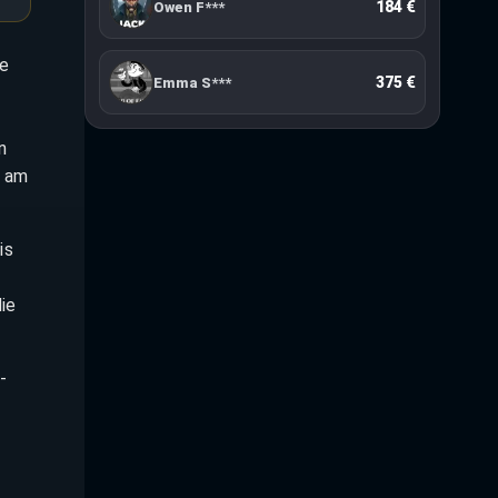
1.830 €
Ivy V***
ie
184 €
Owen F***
n
r am
is
ie
-