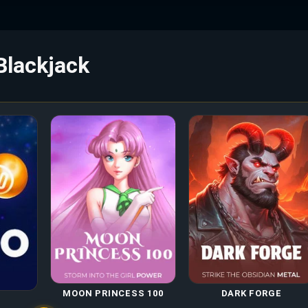
Blackjack
MOON PRINCESS 100
DARK FORGE