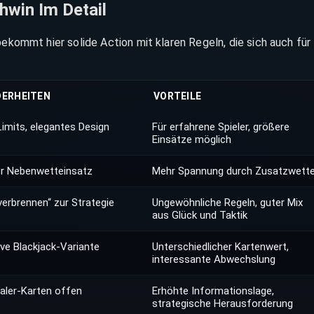
hwin Im Detail
kommt hier solide Action mit klaren Regeln, die sich auch für
ERHEITEN
VORTEILE
imits, elegantes Design
Für erfahrene Spieler, größere
Einsätze möglich
er Nebenwetteinsatz
Mehr Spannung durch Zusatzwett
verbrennen“ zur Strategie
Ungewöhnliche Regeln, guter Mix
aus Glück und Taktik
ive Blackjack-Variante
Unterschiedlicher Kartenwert,
interessante Abwechslung
aler-Karten offen
Erhöhte Informationslage,
strategische Herausforderung