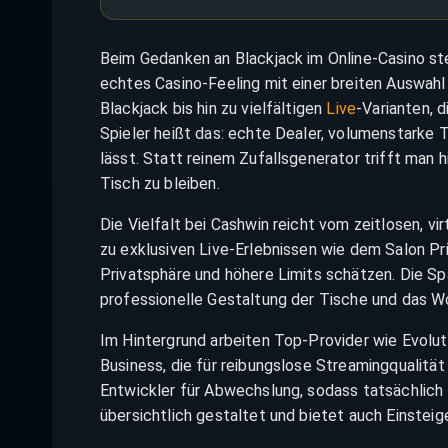
Beim Gedanken an Blackjack im Online-Casino ste
echtes Casino-Feeling mit einer breiten Auswah
Blackjack bis hin zu vielfältigen
Live
-Varianten, 
Spieler heißt das: echte Dealer, volumenstarke
lässt. Statt reinem Zufallsgenerator trifft man 
Tisch zu bleiben.
Die Vielfalt bei Cashwin reicht vom zeitlosen, vir
zu exklusiven Live-Erlebnissen wie dem Salon Pri
Privatsphäre und höhere Limits schätzen. Die Sp
professionelle Gestaltung der Tische und das W
Im Hintergrund arbeiten Top-Provider wie Evolu
Business, die für reibungslose Streamingqualitä
Entwickler für Abwechslung, sodass tatsächlich 
übersichtlich gestaltet und bietet auch Einsteig