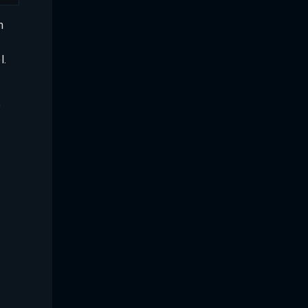
n
l.
e