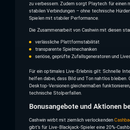
zu verbessern. Zudem sorgt Playtech für einen 
stabilen Verbindungen – ohne technische Hürden
Spielen mit stabiler Performance.
Die Zusammenarbeit von Cashwin mit diesen star
verlässliche Plattformstabilität
transparente Spielmechaniken
seriöse, geprüfte Zufallsgeneratoren und Liv
Für ein optimales Live-Erlebnis gilt: Schnelle In
helfen dabei, dass Bild und Ton nahtlos bleiben
Desktop-Versionen gleichermaßen funktionieren
technische Stolperfallen.
Bonusangebote und Aktionen be
Cashwin wirbt mit ziemlich verlockenden
Cashba
gibt’s für Live-Blackjack-Spieler eine 20%-Cashb