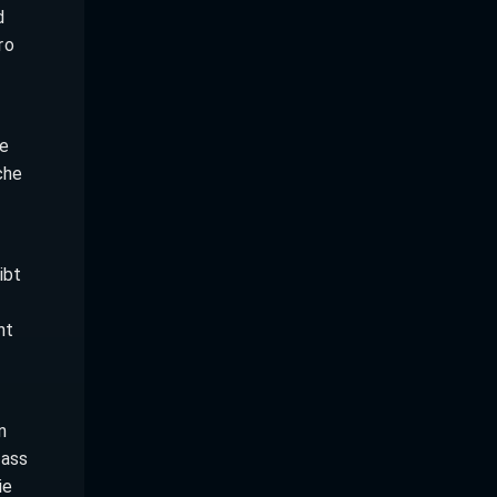
d
ro
le
che
t
ibt
ht
n
dass
ie