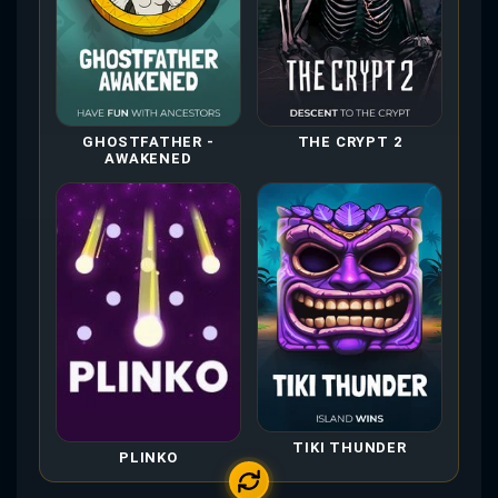
GHOSTFATHER -
THE CRYPT 2
AWAKENED
TIKI THUNDER
PLINKO