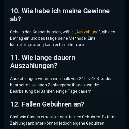
10. Wie hebe ich meine Gewinne
ab?
Gehe in den Kassenbereich, wähle „
Auszahlung
“, gib den
Betrag ein und bestätige deine Methode. Eine
Identitätsprüfung kann erforderlich sein.
11. Wie lange dauern
Auszahlungen?
Auszahlungen werden innerhalb von 24 bis 48 Stunden
bearbeitet. Je nach Zahlungsmethode kann die
Bearbeitung bei Banken einige Tage dauern.
12. Fallen Gebühren an?
Cashwin Casino erhebt keine internen Gebühren. Externe
Zahlungsanbieter können jedoch eigene Gebühren