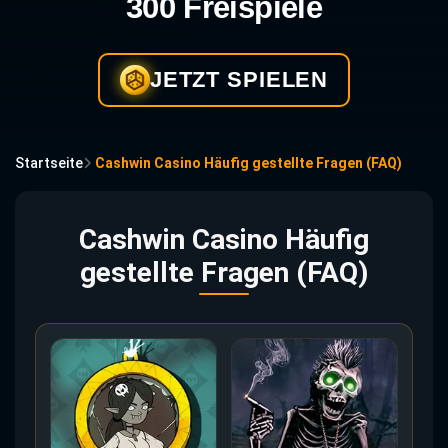
300 Freispiele
JETZT SPIELEN
Startseite
Cashwin Casino Häufig gestellte Fragen (FAQ)
Cashwin Casino Häufig
gestellte Fragen (FAQ)