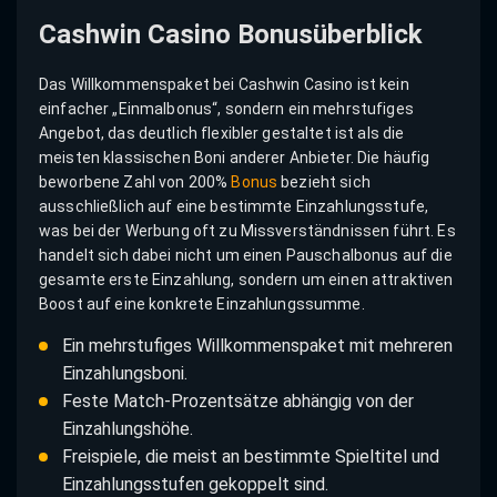
Cashwin Casino Bonusüberblick
Das Willkommenspaket bei Cashwin Casino ist kein
einfacher „Einmalbonus“, sondern ein mehrstufiges
Angebot, das deutlich flexibler gestaltet ist als die
meisten klassischen Boni anderer Anbieter. Die häufig
beworbene Zahl von 200%
Bonus
bezieht sich
ausschließlich auf eine bestimmte Einzahlungsstufe,
was bei der Werbung oft zu Missverständnissen führt. Es
handelt sich dabei nicht um einen Pauschalbonus auf die
gesamte erste Einzahlung, sondern um einen attraktiven
Boost auf eine konkrete Einzahlungssumme.
Ein mehrstufiges Willkommenspaket mit mehreren
Einzahlungsboni.
Feste Match-Prozentsätze abhängig von der
Einzahlungshöhe.
Freispiele, die meist an bestimmte Spieltitel und
Einzahlungsstufen gekoppelt sind.