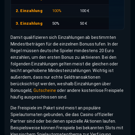
2. Einzahlung
100%
100 €
3. Einzahlung
50%
50 €
Damit qualifizieren sich Einzahlungen ab bestimmten
Mindestbeträgen für die einzelnen Bonusstufen. In der
Regel müssen deutsche Spieler mindestens 20 Euro
einzahlen, um den ersten Bonus zu aktivieren. Bei den
folgenden Einzahlungen gelten meist die gleichen oder
leicht angehobene Mindesteinzahlungen. Wichtig ist
außerdem, dass nur echte Geldtransaktionen
berücksichtigt werden, weshalb Einzahlungen über
Bonusgeld,
Gutscheine
oder andere kostenlose Freispiele
häufig ausgeschlossen sind.
Die Freispiele im Paket sind meist an populäre
Spielautomaten gebunden, die das Casino offizieller
Partner sind oder bei denen spezielle Aktionen laufen.
Beispielsweise können Freispiele bei bekannten Slots mit
klassischem Spielautomatenthema zur Verfügung