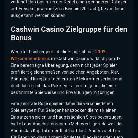
verlangt das Casino in der Regel einen geringeren Rollover
auf Freispielgewinne (zum Beispiel 20-fach), bevor diese
ausgezahlt werden können.
Cashwin Casino Zielgruppe für den
Bonus
Wer stellt sich eigentlich die Frage, ob der
200%
Willkommensbonus
im Cashwin Casino wirklich passt?
Eine berechtigte Überlegung, denn nicht jeder Spieler
profitiert gleichermaßen von solchen Angeboten. Klar,
Bonusgeld klingt auf den ersten Blick immer verlockend,
doch lohnt sich das Paket vor allem für jene, die eine
bestimmte Spielweise und Erwartungen mitbringen.
Eine zentrale Rolle spielen dabei die verschiedenen
Spielertypen: Für Gelegenheitszocker, die mit kleinen
Einsätzen spielen und hauptsächlich Slots bevorzugen,
bietet das Angebot durchaus Mehrwert, gerade weil der
Bonus das Kapital ordentlich aufbläst. Anders sieht es
für Fans von klassischem Roulette, Blackjack oder auch