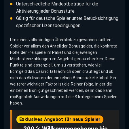
Unterschiedliche Mindestbeträge für die
Aktivierung jeder Bonusstufe.
Gültig für deutsche Spieler unter Berücksichtigung
spezifischer Lizenzbedingungen.
Um einen vollständigen Überblick zu gewinnen, sollten
Spieler vor allem den Anteil der Bonusgelder, die konkrete
Höhe der Freispiele im Paket und die jeweiligen
Mindesteinzahlungen im Angebot genau checken. Diese
Punkte sind essenziell, um zu verstehen, wie viel
Echtgeld das Casino tatsächlich oben drauflegt und ob
sich das Aktivieren der einzelnen Bonuspakete lohnt. Ein
weiterer wichtiger Faktor ist die Reihenfolge, in der die
einzelnen Boni gutgeschrieben werden, denn das kann
maßgeblich Auswirkungen auf die Strategie beim Spielen
haben.
Exklusives Angebot für neue Spieler
200 % Willkommensbonus bis