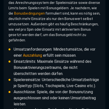
das Anrechnungssystem der Spieleinsätze sowie diverse
Limits beim Spielen mit Bonusgeldern. Je nachdem, wie
die
Bonusbedingungen
formuliert sind, kann es nötig sein,
deutlich mehr Einsätze als nur den Bonuswert selbst
umzusetzen. Außerdem gibt es häufig Beschränkungen,
wie viel pro Spin oder Einsatz mit aktiviertem Bonus
gesetzt werden darf, um das Bonusgeld nicht zu
gefährden.
Umsatzanforderungen: Mindestumsätze, die vor
einer
Auszahlung
erfüllt sein müssen.
Einsatzlimits: Maximale Einsätze während des
Bonusaktivierungszeitraums, die nicht
überschritten werden dürfen.
Spielereinsätze: Unterschiedliche Umsatzbeiträge
je Spieltyp (Slots, Tischspiele, Live-Casino etc.).
Ausschlüsse: Spiele, die von der Bonusnutzung
ausgeschlossen sind oder keinen Umsatzbeitrag
leisten.