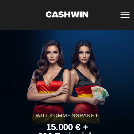
WILLKOMMENSPAKET
15.000 € +