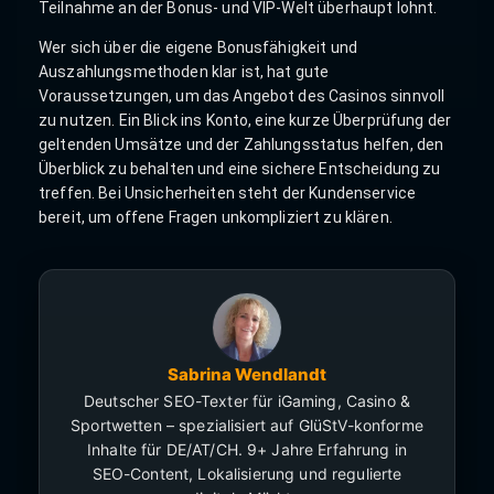
Teilnahme an der Bonus- und VIP-Welt überhaupt lohnt.
Wer sich über die eigene Bonusfähigkeit und
Auszahlungsmethoden klar ist, hat gute
Voraussetzungen, um das Angebot des Casinos sinnvoll
zu nutzen. Ein Blick ins Konto, eine kurze Überprüfung der
geltenden Umsätze und der Zahlungsstatus helfen, den
Überblick zu behalten und eine sichere Entscheidung zu
treffen. Bei Unsicherheiten steht der Kundenservice
bereit, um offene Fragen unkompliziert zu klären.
Sabrina Wendlandt
Deutscher SEO-Texter für iGaming, Casino &
Sportwetten – spezialisiert auf GlüStV-konforme
Inhalte für DE/AT/CH. 9+ Jahre Erfahrung in
SEO-Content, Lokalisierung und regulierte