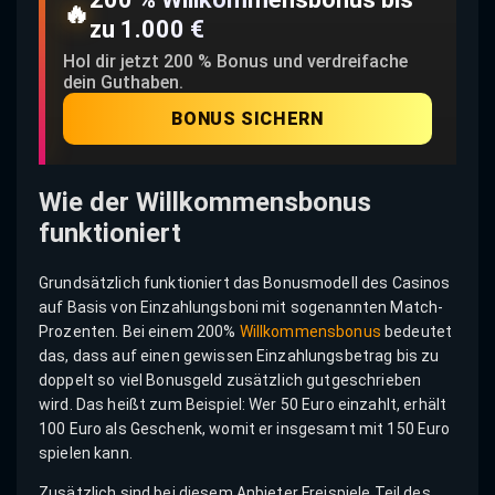
🔥
zu 1.000 €
Hol dir jetzt 200 % Bonus und verdreifache
dein Guthaben.
BONUS SICHERN
Wie der Willkommensbonus
funktioniert
Grundsätzlich funktioniert das Bonusmodell des Casinos
auf Basis von Einzahlungsboni mit sogenannten Match-
Prozenten. Bei einem 200%
Willkommensbonus
bedeutet
das, dass auf einen gewissen Einzahlungsbetrag bis zu
doppelt so viel Bonusgeld zusätzlich gutgeschrieben
wird. Das heißt zum Beispiel: Wer 50 Euro einzahlt, erhält
100 Euro als Geschenk, womit er insgesamt mit 150 Euro
spielen kann.
Zusätzlich sind bei diesem Anbieter Freispiele Teil des