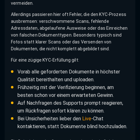
vermeiden.
Allerdings passieren hier oft Fehler, die den KYC-Prozess
ausbremsen: verschwommene Scans, fehlende
Adressdaten, abgelaufene Ausweise oder das Einreichen
von falschen Dokumenttypen. Besonders typisch sind
Fotos statt klarer Scans oder das Versenden von
Dokumenten, die nicht komplett abgebildet sind.
Für eine zügige KYC-Erfüllung gilt:
Vorab alle geforderten Dokumente in höchster
Qualität bereithalten und uploaden.
Frühzeitig mit der Verifizierung beginnen, am
besten schon vor einem erwarteten Gewinn.
Auf Nachfragen des Supports prompt reagieren,
um Rückfragen sofort klären zu können.
Bei Unsicherheiten lieber den
Live
-Chat
kontaktieren, statt Dokumente blind hochzuladen.