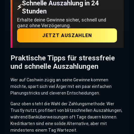
Schnelle Auszahlung in 24
⚡
Stunden
Erhalte deine Gewinne sicher, schnell und
ganz ohne Verzögerung.
JETZT AUSZAHLEN
Praktische Tipps für stressfreie
und schnelle Auszahlungen
Wer auf Cashwin zügig an seine Gewinne kommen
möchte, spart sich viel Ärger mit ein paar einfachen
Planungstricks und cleveren Entscheidungen.
Ganz oben steht die Wahl der Zahlungsmethode: Wer
Trustly nutzt, profitiert von blitzschnellen Auszahlungen,
während Banküberweisungen oft Tage dauern können.
Kreditkarten sind eine solide Alternative, aber mit
mindestens einem Tag Wartezeit.