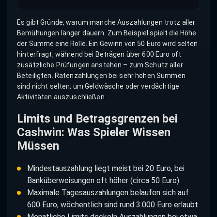
Es gibt Gründe, warum manche Auszahlungen trotz aller
Bemühungen länger dauern. Zum Beispiel spielt die Höhe
der Summe eine Rolle. Ein Gewinn von 50 Euro wird selten
hinterfragt, während bei Beträgen über 600 Euro oft
zusätzliche Prüfungen anstehen – zum Schutz aller
Beteiligten. Ratenzahlungen bei sehr hohen Summen
sind nicht selten, um Geldwäsche oder verdächtige
Aktivitäten auszuschließen.
Limits und Betragsgrenzen bei
Cashwin: Was Spieler Wissen
Müssen
Mindestauszahlung liegt meist bei 20 Euro, bei
Banküberweisungen oft höher (circa 50 Euro).
Maximale Tagesauszahlungen belaufen sich auf
600 Euro, wöchentlich sind rund 3.000 Euro erlaubt.
Monatliche Limits deckeln Auszahlungen bei etwa