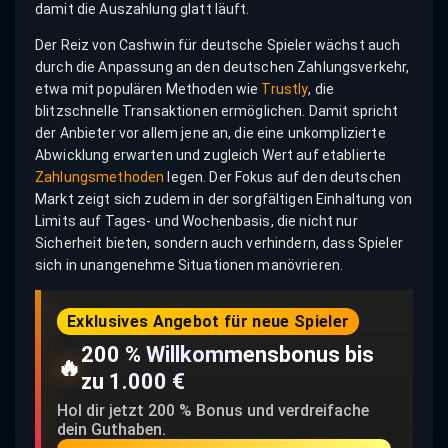
damit die Auszahlung glatt läuft.
Der Reiz von Cashwin für deutsche Spieler wächst auch
durch die Anpassung an den deutschen Zahlungsverkehr,
etwa mit populären Methoden wie
Trustly
, die
blitzschnelle Transaktionen ermöglichen. Damit spricht
der Anbieter vor allem jene an, die eine unkomplizierte
Abwicklung erwarten und zugleich Wert auf etablierte
Zahlungsmethoden
legen. Der Fokus auf den deutschen
Markt zeigt sich zudem in der sorgfältigen Einhaltung von
Limits auf Tages- und Wochenbasis, die nicht nur
Sicherheit bieten, sondern auch verhindern, dass Spieler
sich in unangenehme Situationen manövrieren.
Exklusives Angebot für neue Spieler
200 % Willkommensbonus bis
🔥
zu 1.000 €
Hol dir jetzt 200 % Bonus und verdreifache
dein Guthaben.