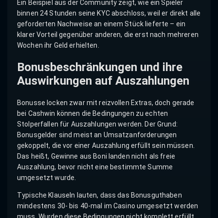
Ein Beispiel aus der Community zeigt, wie ein Spieler
binnen 24 Stunden seine KYC abschloss, weil er direkt alle
geforderten Nachweise an einem Stück lieferte – ein
klarer Vorteil gegenüber anderen, die erst nach mehreren
Wochen ihr Geld erhielten.
Bonusbeschränkungen und ihre
Auswirkungen auf Auszahlungen
Bonusse locken zwar mit reizvollen Extras, doch gerade
bei Cashwin können die Bedingungen zu echten
Stolperfallen für Auszahlungen werden. Der Grund:
Bonusgelder sind meist an Umsatzanforderungen
gekoppelt, die vor einer Auszahlung erfüllt sein müssen.
Das heißt, Gewinne aus Boni landen nicht als freie
Auszahlung, bevor nicht eine bestimmte Summe
umgesetzt wurde.
Typische Klauseln lauten, dass das Bonusguthaben
mindestens 30- bis 40-mal im Casino umgesetzt werden
muss. Wurden diese Bedingungen nicht komplett erfüllt,