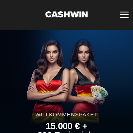
WILLKOMMENSPAKET
15.000 € +