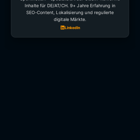
Inhalte für DE/AT/CH. 9+ Jahre Erfahrung in
SEO-Content, Lokalisierung und regulierte
digitale Märkte.
LinkedIn